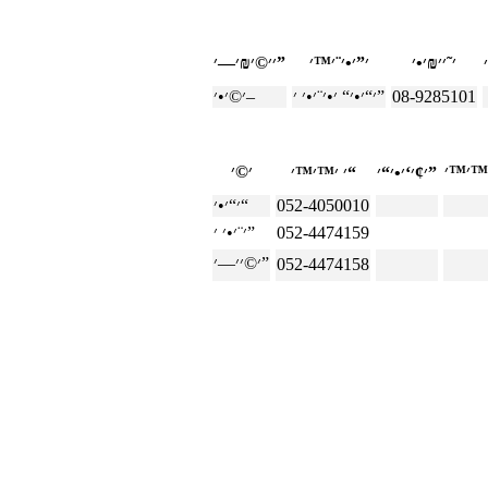
׳׳©׳₪׳—׳”
08-9285101
׳“׳•׳“ ׳•׳¨׳•׳ ׳”
׳©׳•׳–
׳¢׳‘׳•׳“׳”
׳ ׳™׳™׳“
052-4050010
׳“׳•׳“
052-4474159
׳¨׳•׳ ׳”
׳©׳׳—׳”
052-4474158