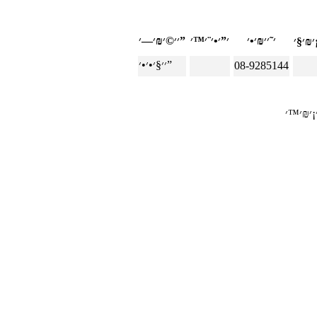
׳׳©׳₪׳—׳”
§׳¡
׳׳§׳•׳•׳”
08-9285144