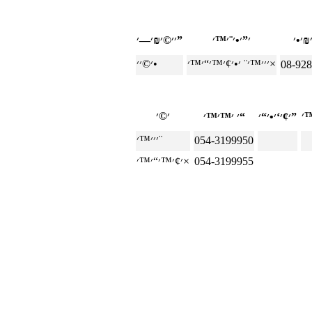
׳׳©׳₪׳—׳”
׳׳׳™׳¨ ׳•׳¢׳™׳“׳™׳×
׳©׳׳•
08-92
׳¢׳‘׳•׳“׳”
׳ ׳™׳™׳“
׳׳׳™׳¨
054-3199950
054-3199955
׳¢׳™׳“׳™׳×