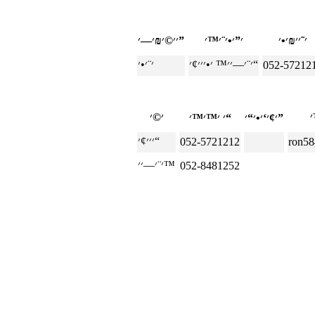
׳׳©׳₪׳—׳”
׳¨׳—׳׳™ ׳•׳׳׳¢׳“
052-57212
׳¢׳‘׳•׳“׳”
׳ ׳™׳™׳“
׳׳׳¢׳“
052-5721212
ron5
׳¨׳—׳׳™
052-8481252