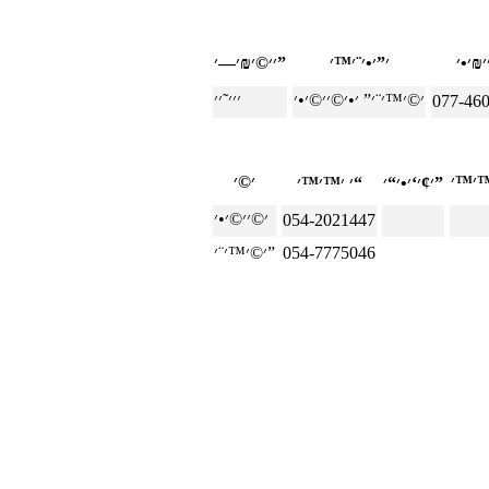
׳׳©׳₪׳—׳”
077-46
׳¢׳‘׳•׳“׳”
׳ ׳™׳™׳“
054-2021447
054-7775046
׳©׳™׳¨׳”