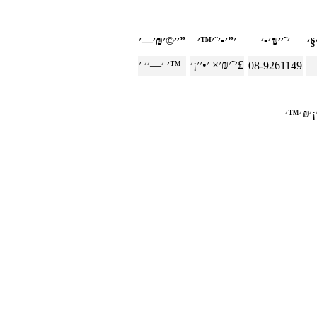
׳׳©׳₪׳—׳”
׳˜׳₪׳× ׳•׳׳¡׳£
׳ ׳—׳׳ ׳™
08-9261149