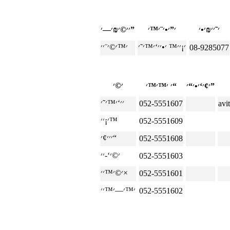
׳׳©׳₪׳—׳”
08-9285077
׳¢׳‘׳•׳“׳”
׳ ׳™׳™׳“
052-5551607
avi
׳¡׳׳™
052-5551609
׳׳׳¢׳“
052-5551608
052-5551603
׳©׳™׳׳×
052-5551601
052-5551602