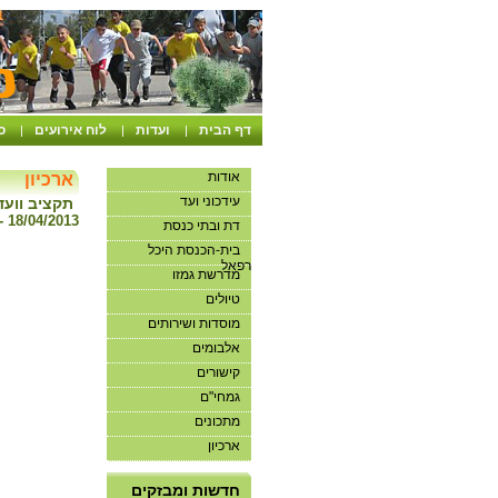
דף הבית
ועדות
לוח אירועים
ס
|
|
|
אודות
ארכיון
עידכוני ועד
תקציב וועד מ
18/04/2013 - ח אייר תשע"ג
דת ובתי כנסת
בית-הכנסת היכל
רפאל
מדרשת גמזו
טיולים
מוסדות ושירותים
אלבומים
קישורים
גמחי"ם
מתכונים
ארכיון
אנו מבקשים שלא להיכנס
למועדון ללא תיאום
חדשות ומבזקים