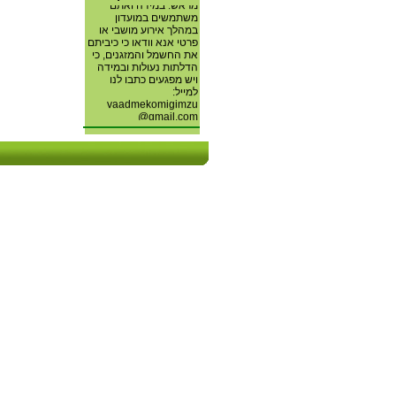
מראש. במידה ואתם
משתמשים במועדון
במהלך אירוע מושבי או
פרטי אנא וודאו כי כיביתם
את החשמל והמזגנים, כי
הדלתות נעולות ובמידה
ויש מפגעים כתבו לנו
למייל:
vaadmekomigimzu
@gmail.com
חברי ועדת מוגנות מושב
גימזו
איסוף תרופות שאינן עוד
בשימוש עבור ארגון
"חברים לרפואה" המסייע
לחולים נזקקים . האיסוף
ופרטים נוספים אצל ציפי
ברונפלד 0507881009.
תודה.
מספרי הטלפון לפתיחת
השערים באחריות חנוך
אורן לכל עדכון או שינוי
במספר הטלפון צרו קשר
בדוא"ל:
.
gimzo.gate@gmail.com