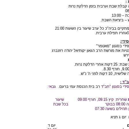
:
קבלת שבת וערבית בזמן הדלקת נרות
13:00
 – ביציאת השבת.
בימי השבוע מתקיים בביה"כ כל ערב שיעור בין השעות 21:00
ידי:
ידי בסגנון "סאטמר"
ות את מורשת הרב הגאון יקותיאל יהודה רוזנברג
ירש
רי הדלקת נרות.
דקות לפני ה' נ"ש.
ב
"
ד
:
ידי בסגנון
"
חב
"
ד
רב בית הכנסת עמי ברעם.
גבאי:
שחרית: קיץ 09:15, חורף 09:00
שיעור
וקר
בכל שבת
הילים בשעה 07:30
יום ג תניא
ורי גברים י
ום ד