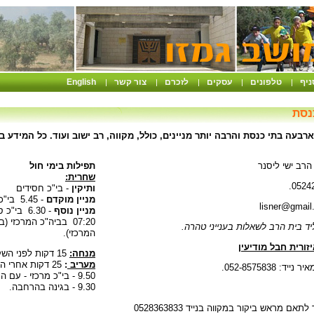
ניף
טלפונים
עסקים
לזכרם
צור קשר
English
|
|
|
|
|
נסת
רבעה בתי כנסת והרבה יותר מניינים, כולל, מקווה, רב ישוב ועוד. כל המידע ב
הרב ישי ליסנר
תפילות בימי חול
שחרית:
ותיקין
- בי"כ חסידים
מניין מוקדם
- 5.45 בי"כ מרכזי
lisner@gmail
מניין נוסף
- 6.30 בי"כ ספרדי
יד בית הרב לשאלות בענייני טהרה.
המרכזי).
זורית חבל מודיעין
מנחה:
15 דקות לפני השקיעה - בי"כ מרכזי
מעריב
:
25 דקות אחרי השקיעה - בי"כ מרכזי
: 052-8575838.
9.50 - בי"כ מרכזי - עם הכולל
9.30 - בגינה בהרחבה.
תאם מראש ביקור במקווה בנייד 0528363833