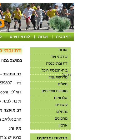
דף הבית
ועדות
לוח אירועים
ס
|
|
|
אודות
דת ובתי כ
עידכוני ועד
במושב גמזו א
דת ובתי כנסת
בית-הכנסת היכל
רב המושב
-
רפאל
מדרשת גמזו
נייד: 0524239807.
טיולים
מוסדות ושירותים
דוא"ל:
.com
אלבומים
תיבה לבנה ל
קישורים
רב מועצה אי
גמחי"ם
מתכונים
הרב אליאב מאיר נייד
ארכיון
מקווה:
אנו מבקשים שלא להיכנס
למועדון ללא תיאום
כרגע יש צורך ל
חדשות ומבזקים