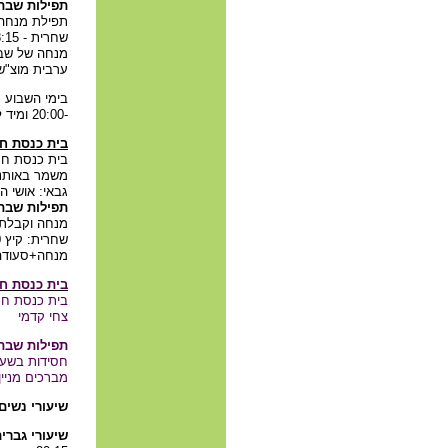
תפילות שבת 
תפילת מנחה 
שחרית - 08:15
מנחה של שבת – 
ערבית מוצ"ש
-20:00 ומיד לאחריו תפילת ערבית.
בית כנסת חס
בית כנסת חס
משמר באותנטי
גבאי: אושי ה
תפילות שבת
מנחה וקבלת שבת: 25 דקות אח
שחרית: קיץ 9.00, חורף 8.30.
מנחה+סעודה שלישית, 10 
בית כנסת ח
בית כנסת חס
צחי קדמי
תפילות שבת
חסידות בשעה 08:00 בב
מברכים מניין ת
שיעורי נשים
שיע