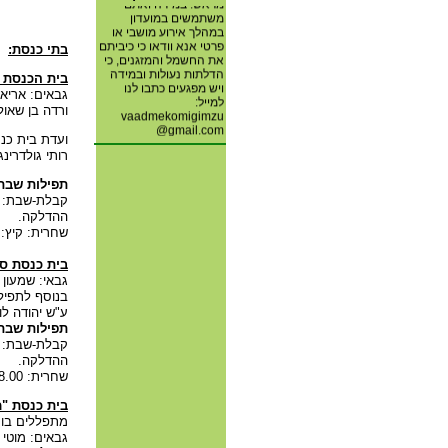
מראש. במידה ואתם
משתמשים במועדון
במהלך אירוע מושבי או
פרטי אנא וודאו כי כיביתם
בתי כנסת:
את החשמל והמזגנים, כי
הדלתות נעולות ובמידה
בית הכנסת ה
ויש מפגעים כתבו לנו
גבאים: אריאל
למייל:
ורדה בן שאול
vaadmekomigimzu
@gmail.com
ועדת בית כנס
רותי גולדרינג
חברי ועדת מוגנות מושב
גימזו
תפילות שבת
איסוף תרופות שאינן עוד
בשימוש עבור ארגון
ההדלקה.
"חברים לרפואה" המסייע
שחרית: קיץ: 8.30 חורף: 8.00 
לחולים נזקקים . האיסוף
ופרטים נוספים אצל ציפי
בית כנסת ס
ברונפלד 0507881009.
גבאי: שמעון
תודה.
בנוסף לתפיל
ע"ש יהודה לוי
מספרי הטלפון לפתיחת
תפילות שבת
השערים באחריות חנוך
אורן לכל עדכון או שינוי
במספר הטלפון צרו קשר
ההדלקה.
בדוא"ל:
שחרית: 8.00.
.
gimzo.gate@gmail.com
בית כנסת "
מתפללים בו ב
גבאים: מוטי 