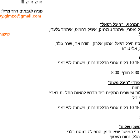
חדש חדש!!!!
פניה לגבאים דרך מייל:
ay.gimzo@gmail.com
מרכזי: "היכל רפאל"
 מוסרי, איתמר טבצ'ניק, איציק רחמוט, איתמר גלעדי,
קישור
.
ת היכל רפאל: אמנון אלבק, יהודה ארן, שרה גולד,
, אלי טורא.
קבלת-שבת: 10-15 דקות אחרי הדלקת נרות, משתנה לפי זמני
.
פרדי "היכל משה"
 חזות
ות ושיעורים מתקיים בית מדרש למצוות התלויות בארץ
 ז"ל.
קבלת-שבת: 10-15 דקות אחרי הדלקת נרות, משתנה לפי זמני
משכן שלום"
ני המושב יוצאי תימן, התפילה בנוסח בלדי.
הלל, נחום מעטוף .