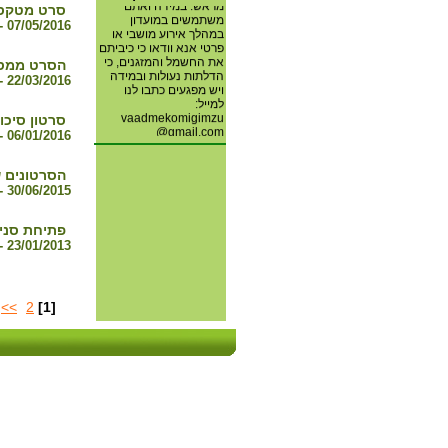
מראש. במידה ואתם
סרט מטקס י
משתמשים במועדון
07/05/2016 - כט ניסן תשע"ו
במהלך אירוע מושבי או
פרטי אנא וודאו כי כיביתם
את החשמל והמזגנים, כי
הסרט ממסיב
הדלתות נעולות ובמידה
22/03/2016 - יב אדר ב תשע"ו
ויש מפגעים כתבו לנו
למייל:
vaadmekomigimzu
סרטון סיכו
@gmail.com
06/01/2016 - כה טבת תשע"ו
חברי ועדת מוגנות מושב
גימזו
הסרטונים ש
30/06/2015 - יג תמוז תשע"ה
איסוף תרופות שאינן עוד
בשימוש עבור ארגון
פתיחת סניף
"חברים לרפואה" המסייע
23/01/2013 - יב שבט תשע"ג
לחולים נזקקים . האיסוף
ופרטים נוספים אצל ציפי
ברונפלד 0507881009.
תודה.
>>
2
[1]
מספרי הטלפון לפתיחת
השערים באחריות חנוך
אורן לכל עדכון או שינוי
במספר הטלפון צרו קשר
בדוא"ל:
.
gimzo.gate@gmail.com