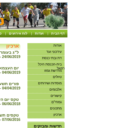
דף הבית
ועדות
לוח אירועים
ס
|
|
|
אודות
ארכיון
עידכוני ועד
ל"ג בעומר 
24/06/2019 - כא סיון תשע"ט
דת ובתי כנסת
בית-הכנסת היכל
יום העצמאו
רפאל
מדרשת גמזו
04/06/2019 - א סיון תשע"ט
טיולים
מוסדות ושירותים
פורים תשע"
04/04/2019 - כח אדר ב תשע"ט
אלבומים
קישורים
טקס יום העצמאות - 70 שנה
גמחי"ם
06/06/2018 - כג סיון תשע"ח
מתכונים
ארכיון
טקסים תשע
07/06/2016 - א סיון תשע"ו
אנו מבקשים שלא להיכנס
למועדון ללא תיאום
חדשות ומבזקים