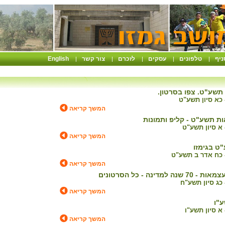
ניף
טלפונים
עסקים
לזכרם
צור קשר
English
|
|
|
|
|
תשע"ט. צפו בסרטון.
המשך קריאה
ת תשע"ט - קליפ ותמונות
המשך קריאה
ט בגימזו
המשך קריאה
 למדינה - כל הסרטונים
המשך קריאה
"ו
המשך קריאה